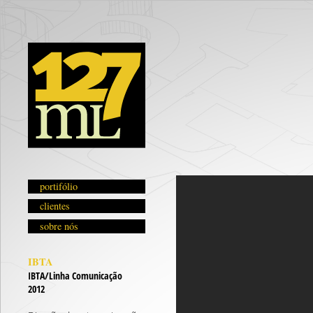
portifólio
clientes
sobre nós
IBTA
IBTA/Linha Comunicação
2012