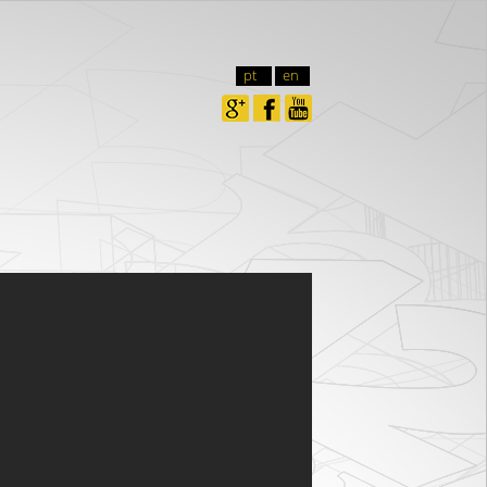
pt
en